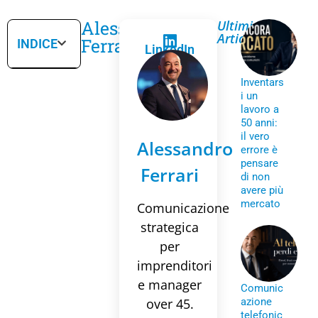
Alessandro
Ultimi
Articoli
Ferrari
INDICE
LinkedIn
Inventars
i un
lavoro a
50 anni:
il vero
Alessandro
errore è
pensare
Ferrari
di non
avere più
mercato
Comunicazione
strategica
per
imprenditori
e manager
Comunic
over 45.
azione
telefonic