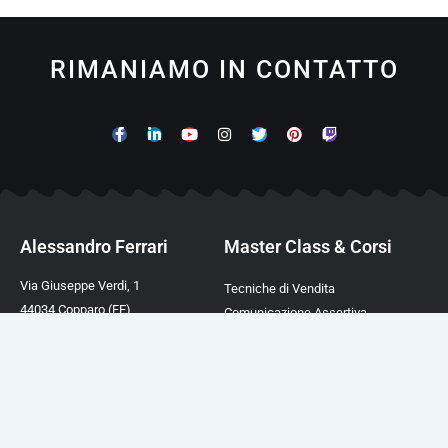
RIMANIAMO IN CONTATTO
Alessandro Ferrari
Master Class & Corsi
Via Giuseppe Verdi, 1
Tecniche di Vendita
44034 Copparo (FE)
Comunicazione Assertiva
P.IVA 02003390388
Comunicazione Magnetica
TEL. +39 0532 450282
Comunicazione Ipnotica
Mail:
info@afcformazione.it
Linguaggio del Corpo
Cookie & Privacy Policy
Trovare Clienti a Costo Zero
ChatGPT Academy Italia