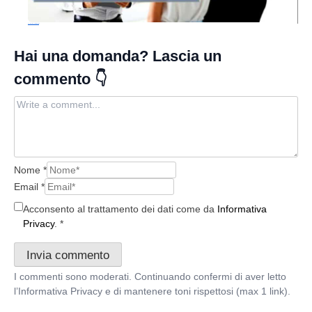
Nuovi Clienti: le 5P infallibili per trovarli
Nome
*
Email
*
Acconsento al trattamento dei dati come da
Informativa
Privacy
.
*