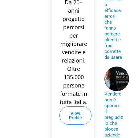
Da 20+
a
anni
efficace:
errori
progetto
che
percorsi
fanno
perdere
per
clienti e
migliorare
frasi
vendite e
corrette
da usare
relazioni.
Oltre
135.000
persone
formate in
Vendere
non è
tutta Italia.
sporco:
il
View
pregiudiz
Profile
io che
blocca
aziende