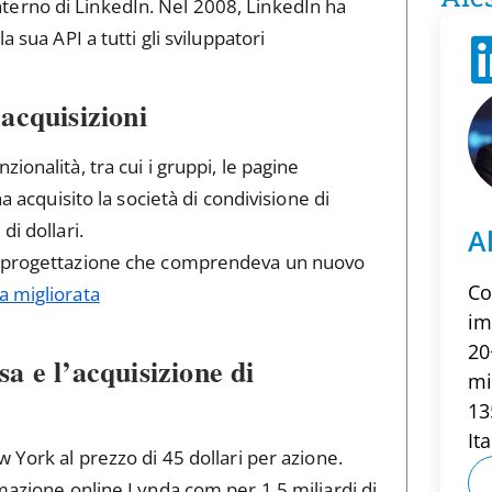
l’interno di LinkedIn. Nel 2008, LinkedIn ha
 sua API a tutti gli sviluppatori
acquisizioni
ionalità, tra cui i gruppi, le pagine
a acquisito la società di condivisione di
di dollari.
A
 riprogettazione che comprendeva un nuovo
Co
a migliorata
im
20
a e l’acquisizione di
mi
13
Ita
 York al prezzo di 45 dollari per azione.
rmazione online Lynda.com per 1,5 miliardi di