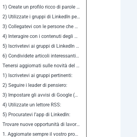
1) Create un profilo ricco di parole chiave e che racconti la vostra storia
2) Utilizzate i gruppi di LinkedIn per entrare in contatto con professionisti che la pensano come voi
3) Collegatevi con le persone che conoscete su LinkedIn
4) Interagire con i contenuti degli altri utenti
5) Iscrivetevi ai gruppi di LinkedIn e partecipate alle discussioni
6) Condividete articoli interessanti e pertinenti su LinkedIn creando una newsletter
Tenersi aggiornati sulle novità del settore con Linkedin
1) Iscrivetevi ai gruppi pertinenti:
2) Seguire i leader di pensiero:
3) Impostare gli avvisi di Google (Google Alerts):
4) Utilizzate un lettore RSS:
5) Procuratevi l’app di LinkedIn:
Trovare nuove opportunità di lavoro con Linkedin
1. Aggiornate sempre il vostro profilo