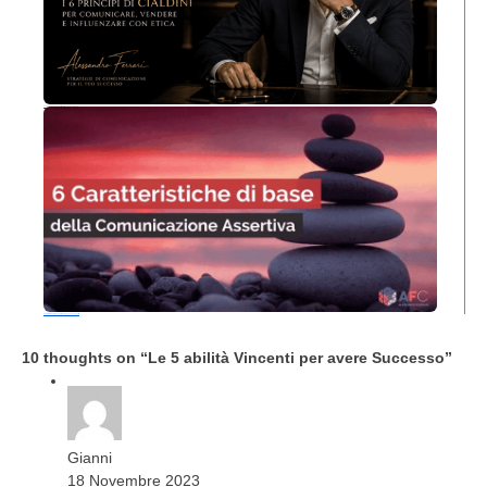
Persuadere: 6 principi per attrarre, affascinare, convincere
6 Caratteristiche di base della Comunicazione Assertiva
10 thoughts on “
Le 5 abilità Vincenti per avere Successo
”
Gianni
18 Novembre 2023