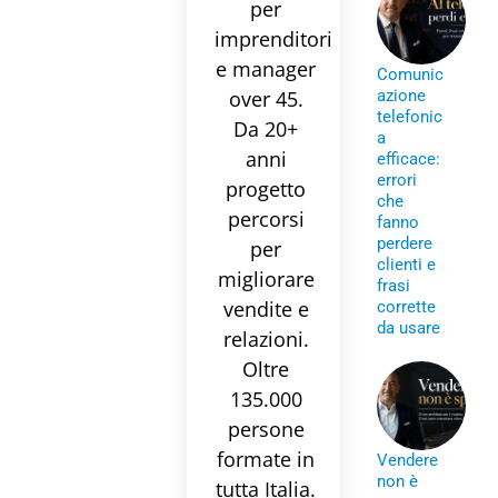
per
imprenditori
e manager
Comunic
over 45.
azione
telefonic
Da 20+
a
anni
efficace:
errori
progetto
che
percorsi
fanno
perdere
per
clienti e
migliorare
frasi
vendite e
corrette
da usare
relazioni.
Oltre
135.000
persone
formate in
Vendere
non è
tutta Italia.