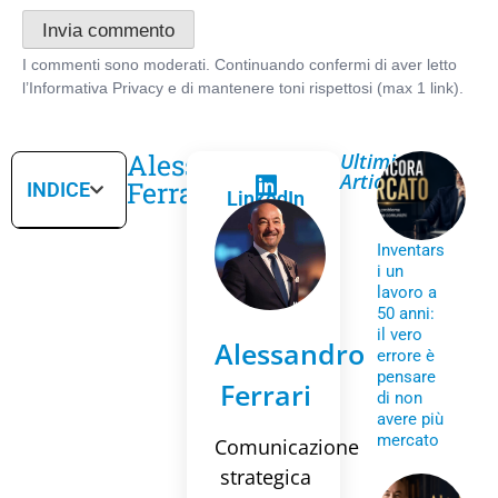
Alessandro
Ultimi
Articoli
Ferrari
INDICE
LinkedIn
Inventars
i un
lavoro a
50 anni:
il vero
Alessandro
errore è
pensare
Ferrari
di non
avere più
mercato
Comunicazione
strategica