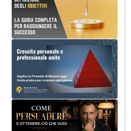
Definizione Obiettivi: Guida Completa per Raggiungere il Successo
Piramide di Maslow: guida completa per la crescita personale e professionale