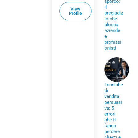
sporco:
il
View
pregiudiz
Profile
io che
blocca
aziende
e
professi
onisti
Tecniche
di
vendita
persuasi
va: 5
errori
che ti
fanno
perdere
clienti e