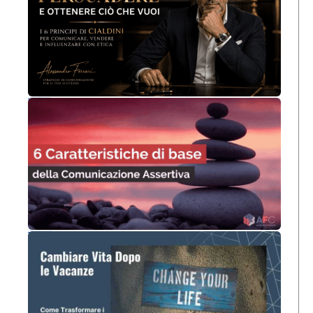
Persuadere: 6 principi per attrarre, affascinare, convincere
6 Caratteristiche di base della Comunicazione Assertiva