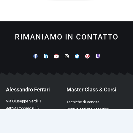
RIMANIAMO IN CONTATTO
Alessandro Ferrari
Master Class & Corsi
Via Giuseppe Verdi, 1
Tecniche di Vendita
44034 Copparo (FE)
Comunicazione Assertiva
P.IVA 02003390388
Comunicazione Magnetica
TEL. +39 0532 450282
Comunicazione Ipnotica
Mail:
info@afcformazione.it
Linguaggio del Corpo