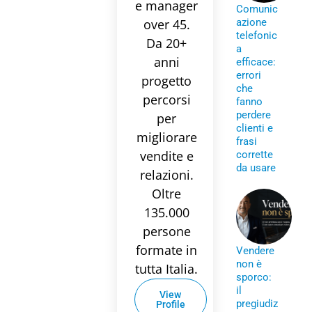
e manager
Comunic
over 45.
azione
telefonic
Da 20+
a
anni
efficace:
errori
progetto
che
percorsi
fanno
perdere
per
clienti e
migliorare
frasi
vendite e
corrette
da usare
relazioni.
Oltre
135.000
persone
formate in
Vendere
non è
tutta Italia.
sporco:
il
View
pregiudiz
Profile