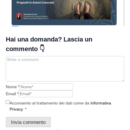
Come cambiare Vita dopo le Vacanze
Nome
*
Email
*
Acconsento al trattamento dei dati come da
Informativa
Privacy
.
*