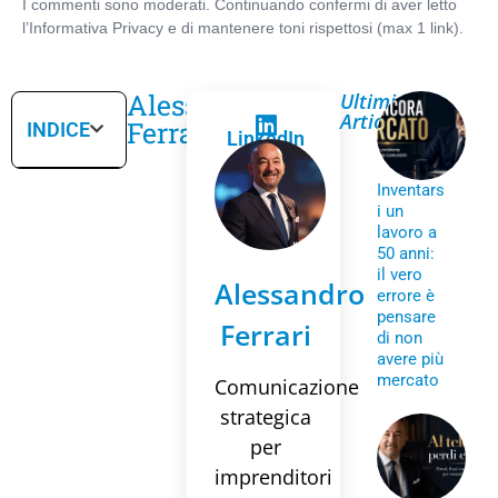
Alessandro
Ultimi
Articoli
Ferrari
INDICE
LinkedIn
Inventars
i un
lavoro a
50 anni:
il vero
Alessandro
errore è
pensare
Ferrari
di non
avere più
mercato
Comunicazione
strategica
per
imprenditori