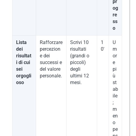
pr
og
re
ss
o
Lista
Rafforzare
Scrivi 10
1
U
dei
percezion
risultati
0′
m
risultat
e dei
(grandi o
or
i di cui
successi e
piccoli)
e
sei
del valore
degli
pi
orgogli
personale.
ultimi 12
ù
oso
mesi.
st
ab
ile
;
m
en
o
pe
ns