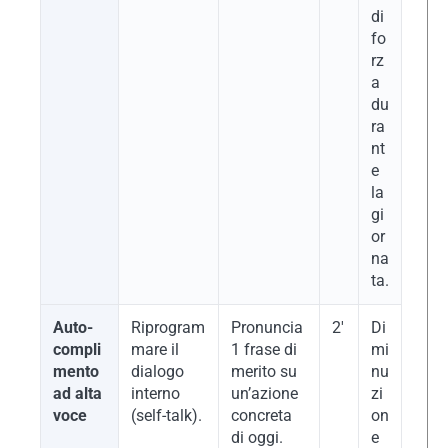
di
fo
rz
a
du
ra
nt
e
la
gi
or
na
ta.
Auto-
Riprogram
Pronuncia
2′
Di
compli
mare il
1 frase di
mi
mento
dialogo
merito su
nu
ad alta
interno
un’azione
zi
voce
(self-talk).
concreta
on
di oggi.
e