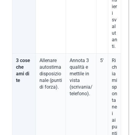
ier
i
sv
al
ut
an
ti.
3 cose
Allenare
Annota 3
5′
Ri
che
autostima
qualità e
ch
ami di
disposizio
mettile in
ia
te
nale (punti
vista
mi
di forza).
(scrivania/
sp
telefono).
on
ta
ne
i
ai
pu
nti