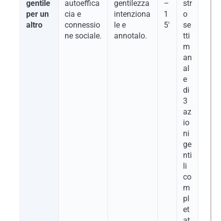
gentile
autoeffica
gentilezza
–
str
per un
cia e
intenziona
1
o
altro
connessio
le e
5′
se
ne sociale.
annotalo.
tti
m
an
al
e
di
3
az
io
ni
ge
nti
li
co
m
pl
et
at