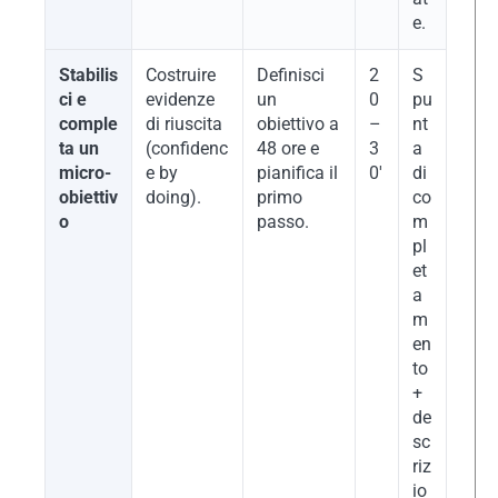
e.
Stabilis
Costruire
Definisci
2
S
ci e
evidenze
un
0
pu
comple
di riuscita
obiettivo a
–
nt
ta un
(confidenc
48 ore e
3
a
micro-
e by
pianifica il
0′
di
obiettiv
doing).
primo
co
o
passo.
m
pl
et
a
m
en
to
+
de
sc
riz
io