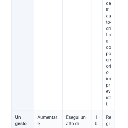
de
ll’
au
to-
cri
tic
a
do
po
err
ori
o
im
pr
ev
ist
i.
Un
Aumentar
Esegui un
1
Re
gesto
e
atto di
0
gi