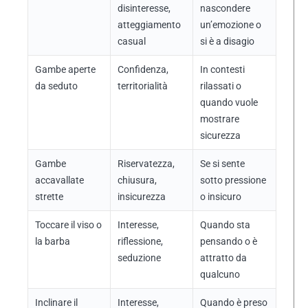
disinteresse,
nascondere
atteggiamento
un’emozione o
casual
si è a disagio
Gambe aperte
Confidenza,
In contesti
da seduto
territorialità
rilassati o
quando vuole
mostrare
sicurezza
Gambe
Riservatezza,
Se si sente
accavallate
chiusura,
sotto pressione
strette
insicurezza
o insicuro
Toccare il viso o
Interesse,
Quando sta
la barba
riflessione,
pensando o è
seduzione
attratto da
qualcuno
Inclinare il
Interesse,
Quando è preso