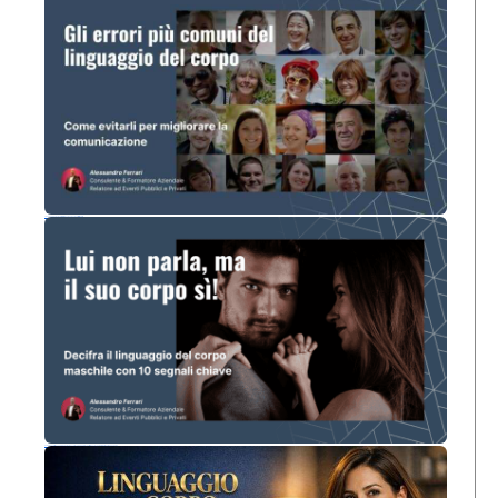
Linguaggio del Corpo: Gli Errori Più Comuni e Come Evitarli Subito
Come leggere il linguaggio del corpo maschile: 10 indizi chiave che rivelano ciò che lui sta realmente pensando