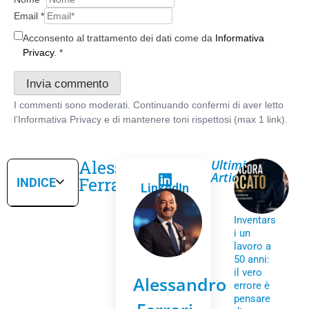
Email
*
Acconsento al trattamento dei dati come da
Informativa
Privacy
.
*
Alessandro
Ultimi
Articoli
Ferrari
INDICE
LinkedIn
Inventars
i un
lavoro a
50 anni:
il vero
Alessandro
errore è
pensare