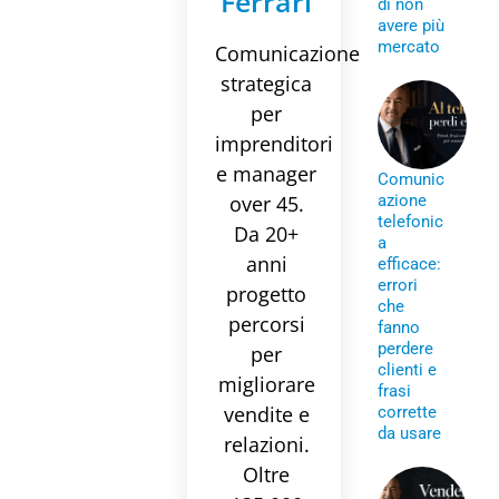
Ferrari
di non
avere più
mercato
Comunicazione
strategica
per
imprenditori
e manager
Comunic
over 45.
azione
telefonic
Da 20+
a
anni
efficace:
errori
progetto
che
percorsi
fanno
perdere
per
clienti e
migliorare
frasi
vendite e
corrette
da usare
relazioni.
Oltre