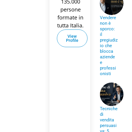
135.000
persone
formate in
Vendere
non è
tutta Italia.
sporco:
il
View
pregiudiz
Profile
io che
blocca
aziende
e
professi
onisti
Tecniche
di
vendita
persuasi
va: 5