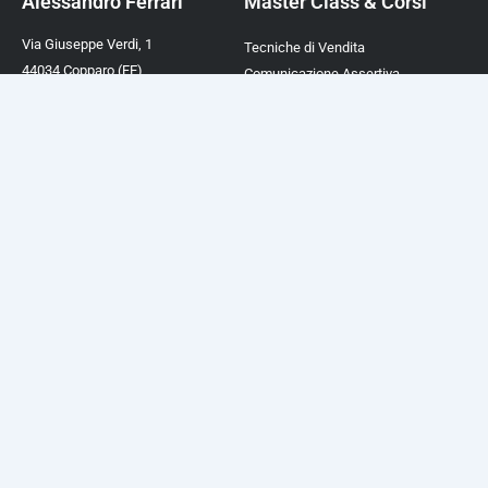
Alessandro Ferrari
Master Class & Corsi
Via Giuseppe Verdi, 1
Tecniche di Vendita
44034 Copparo (FE)
Comunicazione Assertiva
P.IVA 02003390388
Comunicazione Magnetica
TEL. +39 0532 450282
Comunicazione Ipnotica
Mail:
info@afcformazione.it
Linguaggio del Corpo
Cookie & Privacy Policy
Trovare Clienti a Costo Zero
ChatGPT Academy Italia
Guide Digitali
Risorse
Il Linguaggio del Corpo
Chi Sono
Comunicazione Assertiva
Academy
Comunicazione Efficace
Supporto e Aiuto
Personal Branding
Business Check
La Negoziazione Efficace
Mentoring PMI
Superare le Obiezioni
I Segreti della Persuasione