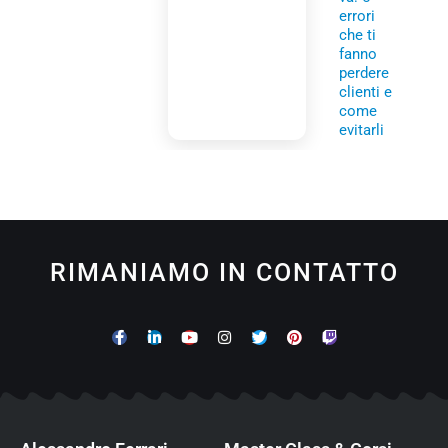
errori
che ti
fanno
perdere
clienti e
come
evitarli
RIMANIAMO IN CONTATTO