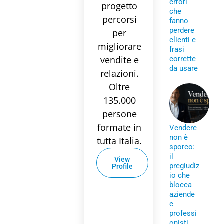
errori
progetto
che
percorsi
fanno
perdere
per
clienti e
migliorare
frasi
vendite e
corrette
da usare
relazioni.
Oltre
135.000
persone
formate in
Vendere
non è
tutta Italia.
sporco:
il
View
pregiudiz
Profile
io che
blocca
aziende
e
professi
onisti