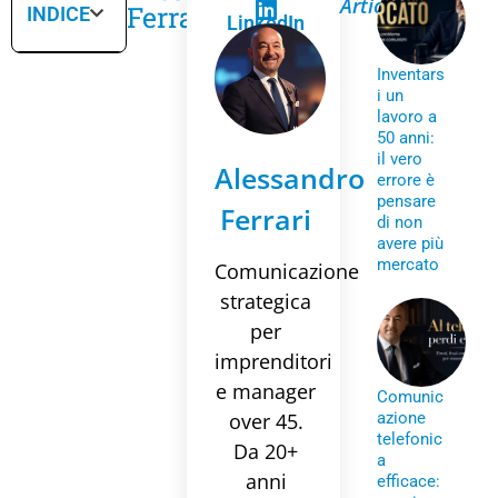
Articoli
Ferrari
INDICE
LinkedIn
Inventars
i un
lavoro a
50 anni:
il vero
Alessandro
errore è
pensare
Ferrari
di non
avere più
mercato
Comunicazione
strategica
per
imprenditori
e manager
Comunic
over 45.
azione
telefonic
Da 20+
a
anni
efficace: