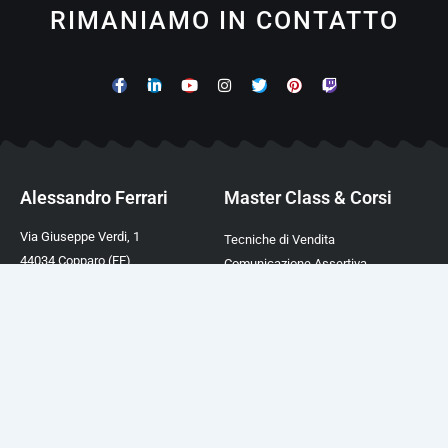
RIMANIAMO IN CONTATTO
Alessandro Ferrari
Master Class & Corsi
Via Giuseppe Verdi, 1
Tecniche di Vendita
44034 Copparo (FE)
Comunicazione Assertiva
P.IVA 02003390388
Comunicazione Magnetica
TEL. +39 0532 450282
Comunicazione Ipnotica
Mail:
info@afcformazione.it
Linguaggio del Corpo
Cookie & Privacy Policy
Trovare Clienti a Costo Zero
ChatGPT Academy Italia
Guide Digitali
Risorse