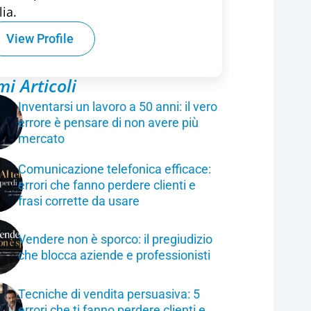
lia.
View Profile
mi Articoli
Inventarsi un lavoro a 50 anni: il vero
errore è pensare di non avere più
mercato
Comunicazione telefonica efficace:
errori che fanno perdere clienti e
frasi corrette da usare
Vendere non è sporco: il pregiudizio
che blocca aziende e professionisti
Tecniche di vendita persuasiva: 5
errori che ti fanno perdere clienti e