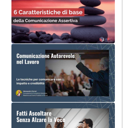
6 Caratteristiche di base della Comunicazione Assertiva
Comunicazione Autorevole nel Lavoro: Come Farsi Rispettare Senza Imporsi