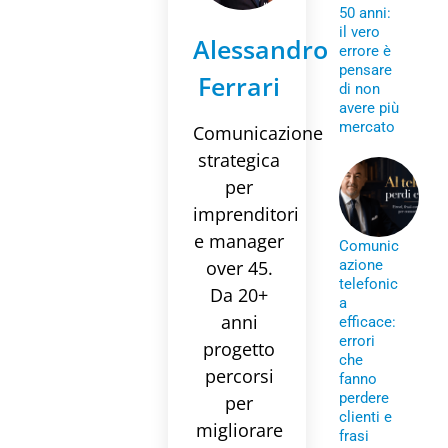
50 anni:
il vero
Alessandro
errore è
pensare
Ferrari
di non
avere più
mercato
Comunicazione
strategica
per
imprenditori
e manager
Comunic
over 45.
azione
telefonic
Da 20+
a
anni
efficace:
errori
progetto
che
percorsi
fanno
perdere
per
clienti e
migliorare
frasi