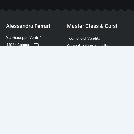
Alessandro Ferrari
Master Class & Corsi
Via Giuseppe Verdi, 1
Tecniche di Vendita
44034 Copparo (FE)
Comunicazione Assertiva
P.IVA 02003390388
Comunicazione Magnetica
TEL. +39 0532 450282
Comunicazione Ipnotica
Mail:
info@afcformazione.it
Linguaggio del Corpo
Cookie & Privacy Policy
Trovare Clienti a Costo Zero
ChatGPT Academy Italia
Guide Digitali
Risorse
Il Linguaggio del Corpo
Chi Sono
Comunicazione Assertiva
Academy
Comunicazione Efficace
Supporto e Aiuto
Personal Branding
Business Check