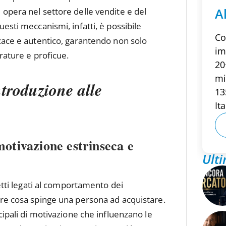
A
opera nel settore delle vendite e del
esti meccanismi, infatti, è possibile
Co
ace e autentico, garantendo non solo
im
rature e proficue.
20
mi
ntroduzione alle
13
Ita
otivazione estrinseca e
Ulti
etti legati al comportamento dei
re cosa spinge una persona ad acquistare.
cipali di motivazione che influenzano le