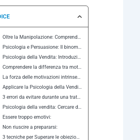
DICE
Oltre la Manipolazione: Comprendere la vera natura della Persuasione
Psicologia e Persuasione: Il binomio vincente nel mondo delle Vendite
Psicologia della Vendita: Introduzione alle Motivazioni nell’Acquisto
Comprendere la differenza tra motivazione estrinseca e intrinseca
La forza delle motivazioni intrinseche nell’atto di acquisto
Applicare la Psicologia della Vendita attraverso l’offerta prodotto
3 errori da evitare durante una trattativa commerciale
Psicologia della vendita: Cercare di vincere a tutti i costi:
Essere troppo emotivi:
Non riuscire a prepararsi:
3 tecniche per Superare le obiezioni nella vendita