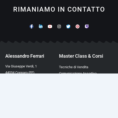
RIMANIAMO IN CONTATTO
Alessandro Ferrari
Master Class & Corsi
Via Giuseppe Verdi, 1
Tecniche di Vendita
44034 Copparo (FE)
Comunicazione Assertiva
P.IVA 02003390388
Comunicazione Magnetica
TEL. +39 0532 450282
Comunicazione Ipnotica
Mail:
info@afcformazione.it
Linguaggio del Corpo
Cookie & Privacy Policy
Trovare Clienti a Costo Zero
ChatGPT Academy Italia