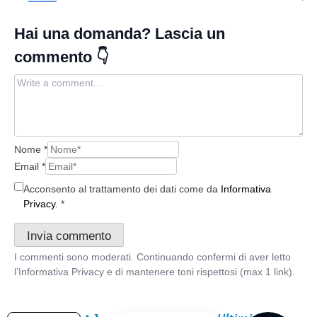
Networking Social: Come Trasformare Contatti Virtuali in Opportunità Reali
Nome
*
Email
*
Acconsento al trattamento dei dati come da
Informativa
Privacy
.
*