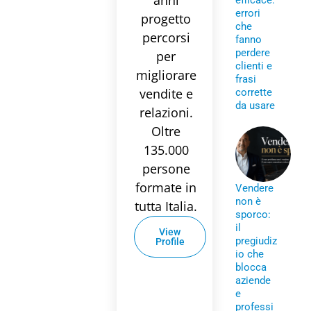
anni
efficace:
errori
progetto
che
percorsi
fanno
perdere
per
clienti e
migliorare
frasi
vendite e
corrette
da usare
relazioni.
Oltre
135.000
persone
formate in
Vendere
non è
tutta Italia.
sporco:
il
View
pregiudiz
Profile
io che
blocca
aziende
e
professi