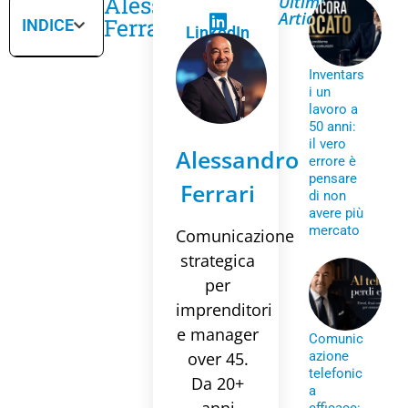
Alessandro
Ultimi
Articoli
Ferrari
INDICE
LinkedIn
Inventars
i un
lavoro a
50 anni:
il vero
Alessandro
errore è
pensare
Ferrari
di non
avere più
mercato
Comunicazione
strategica
per
imprenditori
e manager
Comunic
over 45.
azione
telefonic
Da 20+
a