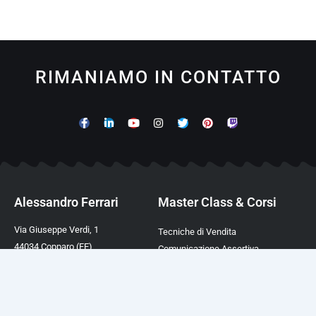
RIMANIAMO IN CONTATTO
Alessandro Ferrari
Master Class & Corsi
Via Giuseppe Verdi, 1
Tecniche di Vendita
44034 Copparo (FE)
Comunicazione Assertiva
P.IVA 02003390388
Comunicazione Magnetica
TEL. +39 0532 450282
Comunicazione Ipnotica
Mail:
info@afcformazione.it
Linguaggio del Corpo
Cookie & Privacy Policy