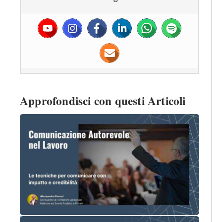
Approfondisci con questi Articoli
Comunicazione Autorevole nel Lavoro: Come Farsi Rispettare Senza Imporsi