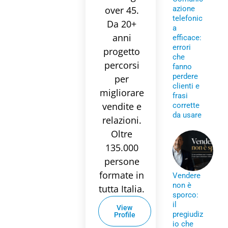
over 45.
azione
telefonic
Da 20+
a
anni
efficace:
errori
progetto
che
percorsi
fanno
perdere
per
clienti e
migliorare
frasi
vendite e
corrette
da usare
relazioni.
Oltre
135.000
persone
formate in
Vendere
non è
tutta Italia.
sporco:
il
View
pregiudiz
Profile
io che