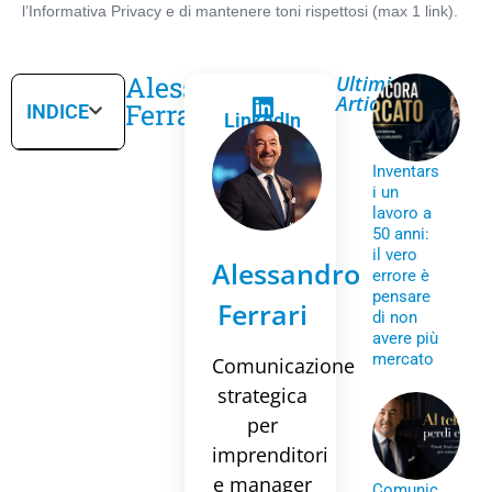
Alessandro
Ultimi
Articoli
Ferrari
INDICE
LinkedIn
Inventars
i un
lavoro a
50 anni:
il vero
Alessandro
errore è
pensare
Ferrari
di non
avere più
mercato
Comunicazione
strategica
per
imprenditori
e manager
Comunic