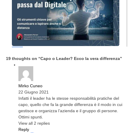
Digital Communication: Strumenti per una Leadership Moderna
19 thoughts on “
Capo o Leader? Ecco la vera differenza
”
Mirko Cuneo
22 Giugno 2021
Infatti il leader ha le stesse responsabilità pratiche del
capo, quello che fa la grande differenza è il modo in cui
gestisce e organizza l’azienda e il gruppo di persone.
Ottimi spunti.
View all 2 replies
Reply