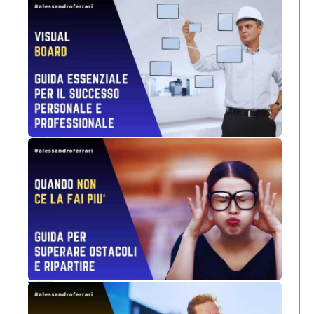
Visual Board: Guida Essenziale per il Successo Personale e Professionale
Non Ce La Faccio Più: Guida per Superare Ostacoli e Ripartire