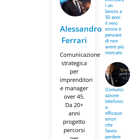
i un
lavoro a
50 anni:
il vero
Alessandro
errore è
pensare
Ferrari
di non
avere più
mercato
Comunicazione
strategica
per
imprenditori
e manager
Comunic
over 45.
azione
telefonic
Da 20+
a
anni
efficace:
errori
progetto
che
percorsi
fanno
perdere
per