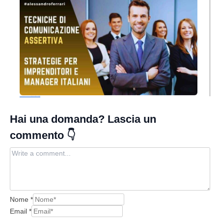
Tecniche di Comunicazione Assertiva per Imprenditori e Manager Italiani
Nome
*
Email
*