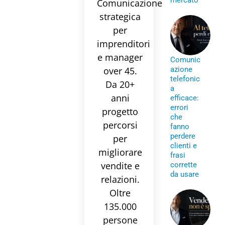
mercato
Comunicazione
strategica
per
imprenditori
e manager
Comunic
over 45.
azione
telefonic
Da 20+
a
anni
efficace:
errori
progetto
che
percorsi
fanno
perdere
per
clienti e
migliorare
frasi
vendite e
corrette
da usare
relazioni.
Oltre
135.000
persone