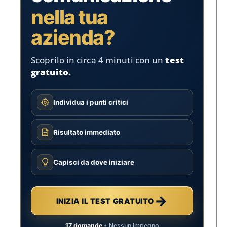
nella tua
azienda?
Scoprilo in circa 4 minuti con un
test
gratuito.
Individua i punti critici
Risultato immediato
Capisci da dove iniziare
→
INIZIA IL TEST GRATUITO
17 domande
• Nessun impegno