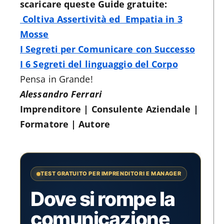
scaricare queste Guide gratuite:
Coltiva Assertività ed Empatia in 3
Mosse
I Segreti per Comunicare con Successo
I 6 Segreti del linguaggio del Corpo
Pensa in Grande!
Alessandro Ferrari
Imprenditore | Consulente Aziendale |
Formatore | Autore
TEST GRATUITO PER IMPRENDITORI E MANAGER
Dove si rompe la
comunicazione