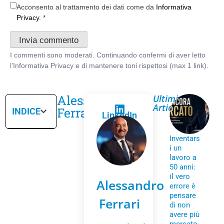
Acconsento al trattamento dei dati come da
Informativa
Privacy
.
*
Alessandro
Ultimi
Articoli
Ferrari
INDICE
LinkedIn
Inventars
i un
lavoro a
50 anni:
il vero
Alessandro
errore è
pensare
Ferrari
di non
avere più