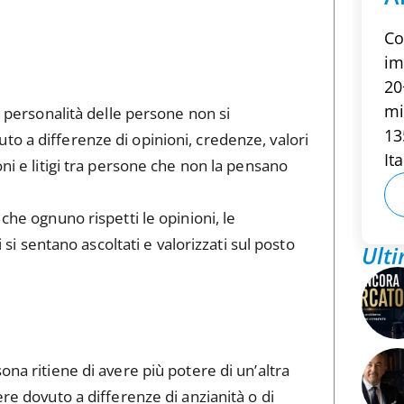
Co
im
20
mi
e personalità delle persone non si
13
o a differenze di opinioni, credenze, valori
Ita
oni e litigi tra persone che non la pensano
che ognuno rispetti le opinioni, le
i si sentano ascoltati e valorizzati sul posto
Ulti
ona ritiene di avere più potere di un’altra
ere dovuto a differenze di anzianità o di