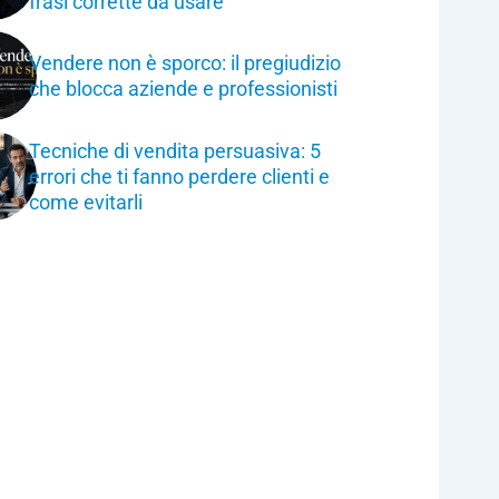
frasi corrette da usare
Vendere non è sporco: il pregiudizio
che blocca aziende e professionisti
Tecniche di vendita persuasiva: 5
errori che ti fanno perdere clienti e
come evitarli